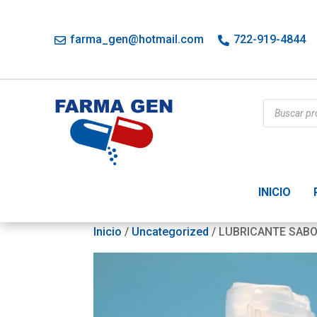
farma_gen@hotmail.com
722-919-4844
Búsqueda
de
productos
INICIO
Inicio
/
Uncategorized
/ LUBRICANTE SAB