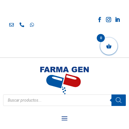
0
Búsqueda
de
productos