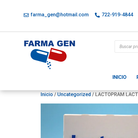
farma_gen@hotmail.com
722-919-4844
Búsqueda
de
productos
INICIO
Inicio
/
Uncategorized
/ LACTOPRAM LACT