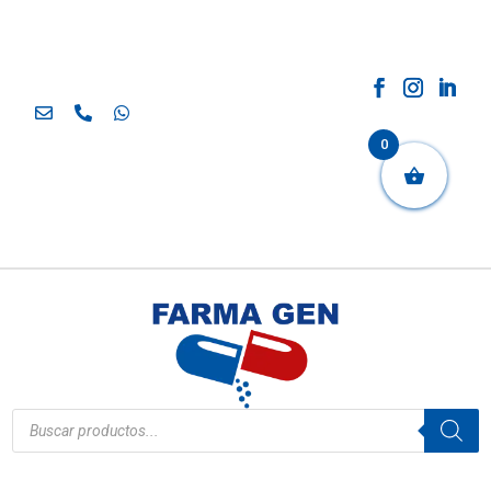
0
Búsqueda
de
productos