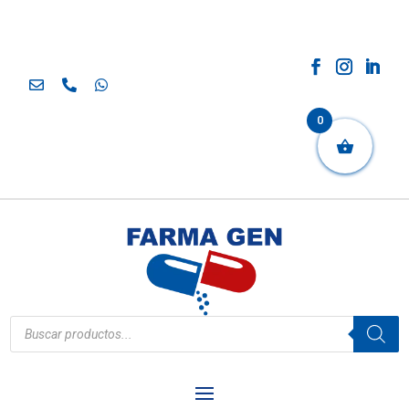
0
Búsqueda
de
productos