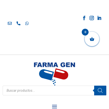
0
Búsqueda
de
productos