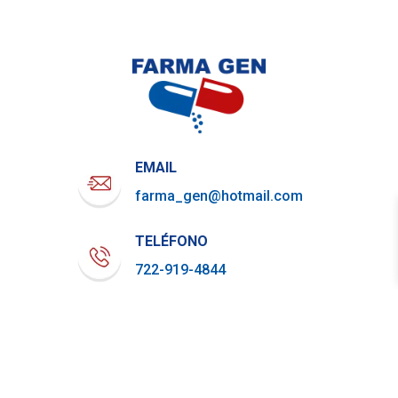
EMAIL
farma_gen@hotmail.com
TELÉFONO
722-919-4844
WHATSAPP
729-800-7879