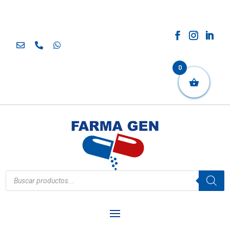
0
Búsqueda
de
productos