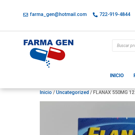
farma_gen@hotmail.com
722-919-4844
Búsqueda
de
productos
INICIO
Inicio
/
Uncategorized
/ FLANAX 550MG 12