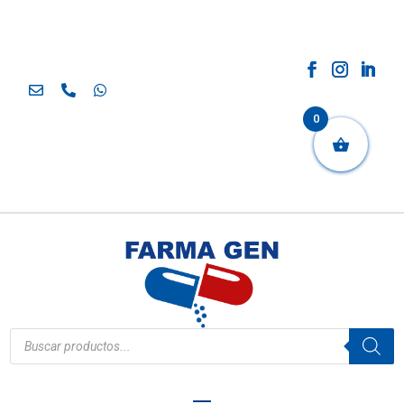
0
Búsqueda
de
productos