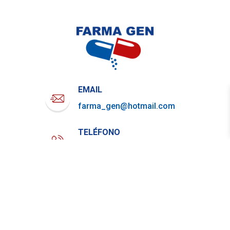
EMAIL
farma_gen@hotmail.com
TELÉFONO
722-919-4844
WHATSAPP
729-800-7879