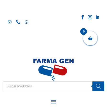
0
Búsqueda
de
productos