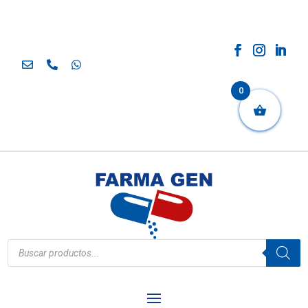
0
Búsqueda
de
productos