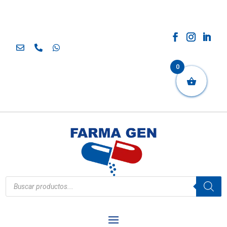
0
Búsqueda
de
productos