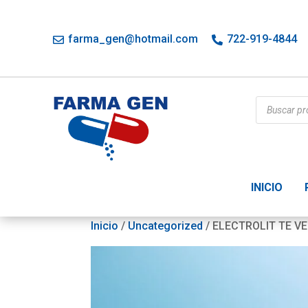
farma_gen@hotmail.com
722-919-4844
Búsqueda
de
productos
INICIO
Inicio
/
Uncategorized
/ ELECTROLIT TE V