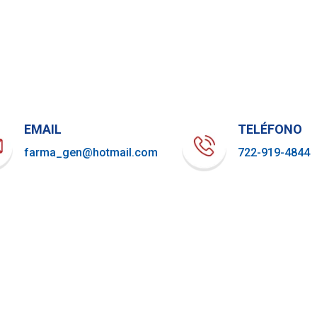
EMAIL
TELÉFONO
farma_gen@hotmail.com
722-919-4844
Aviso de Privacidad
| Farma Gen 2023