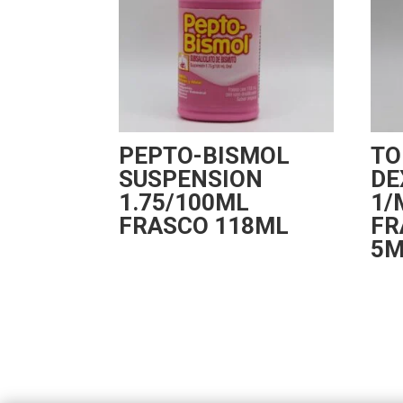
PEPTO-BISMOL
TO
SUSPENSION
DE
1.75/100ML
1/
FRASCO 118ML
FR
5M