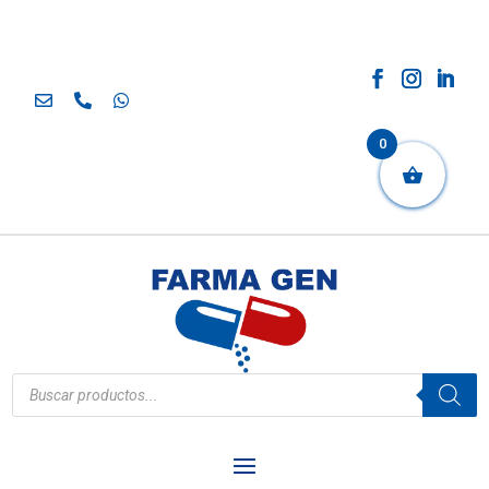
0
Búsqueda
de
productos