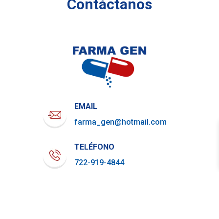
Contáctanos
EMAIL
farma_gen@hotmail.com
TELÉFONO
722-919-4844
WHATSAPP
729-800-7879