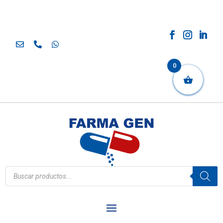
0
Búsqueda
de
productos