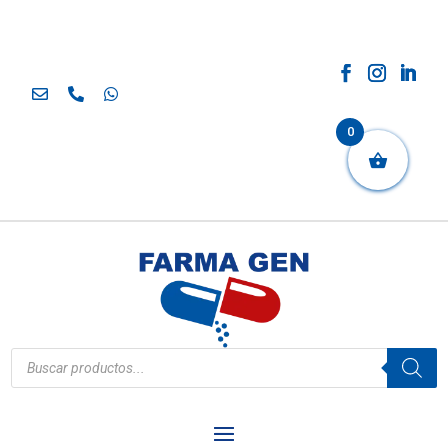
0
Búsqueda
de
productos