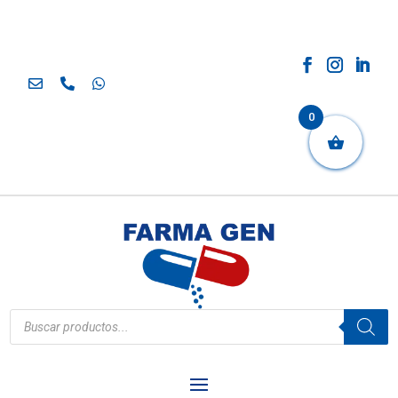
0
Búsqueda
de
productos