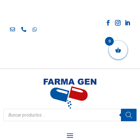
0
Búsqueda
de
productos