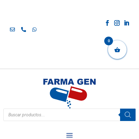
0
Búsqueda
de
productos