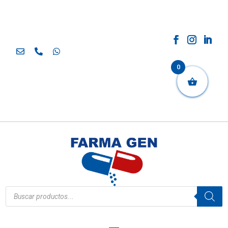
0
Búsqueda
de
productos