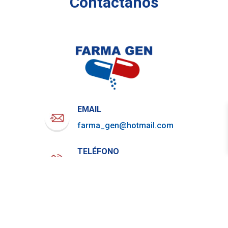
Contáctanos
EMAIL
farma_gen@hotmail.com
TELÉFONO
722-919-4844
WHATSAPP
729-800-7879