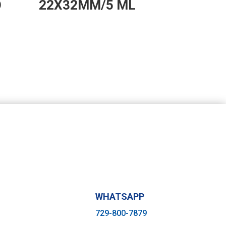
O
22X32MM/5 ML
WHATSAPP
729-800-7879