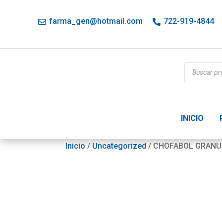
farma_gen@hotmail.com
722-919-4844
Búsqueda
de
productos
INICIO
Inicio
/
Uncategorized
/ CHOFABOL GRANU