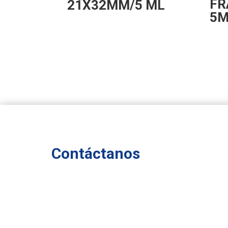
FR
21X32MM/5 ML
5M
Contáctanos