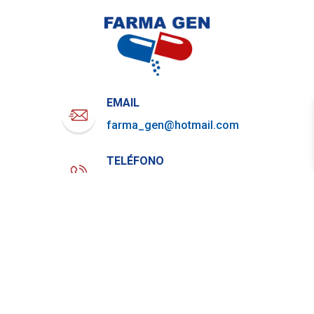
EMAIL
farma_gen@hotmail.com
TELÉFONO
722-919-4844
WHATSAPP
729-800-7879