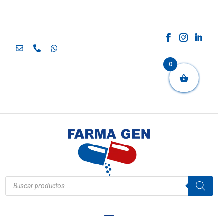
0
Búsqueda
de
productos