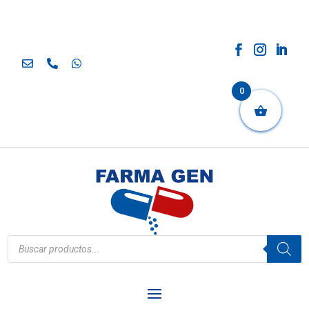
0
Búsqueda
de
productos