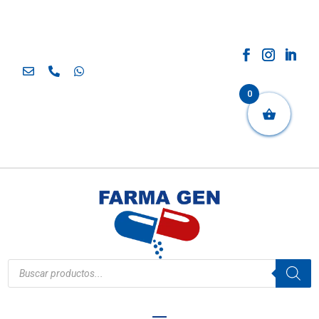
0
Búsqueda
de
productos