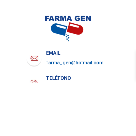
EMAIL
farma_gen@hotmail.com
TELÉFONO
722-919-4844
WHATSAPP
729-800-7879