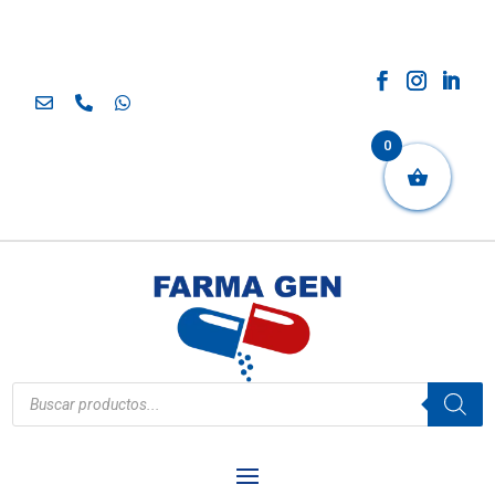
0
Búsqueda
de
productos