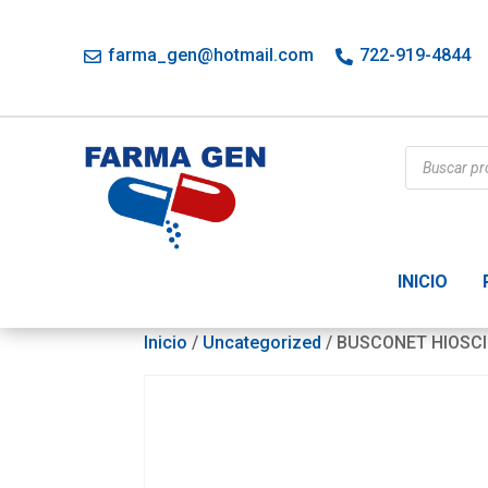
farma_gen@hotmail.com
722-919-4844
Búsqueda
de
productos
INICIO
Inicio
/
Uncategorized
/ BUSCONET HIOSCI