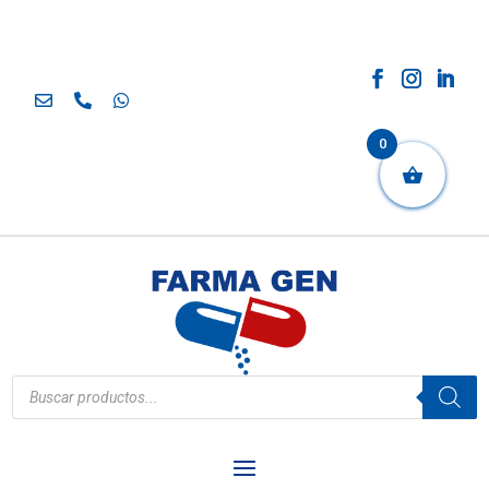
0
Búsqueda
de
productos