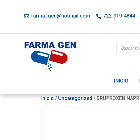
farma_gen@hotmail.com
722-919-4844
Búsqueda
de
productos
INICIO
Inicio
/
Uncategorized
/ BRUPROXEN NAPR