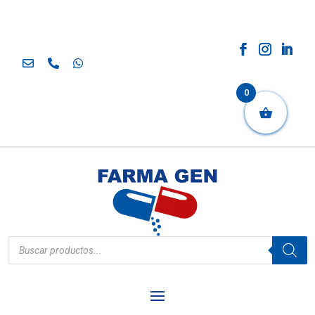
0
Búsqueda
de
productos