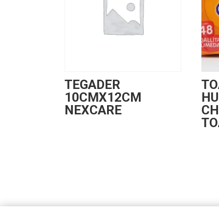
TEGADER
TO
10CMX12CM
HU
NEXCARE
CH
TO