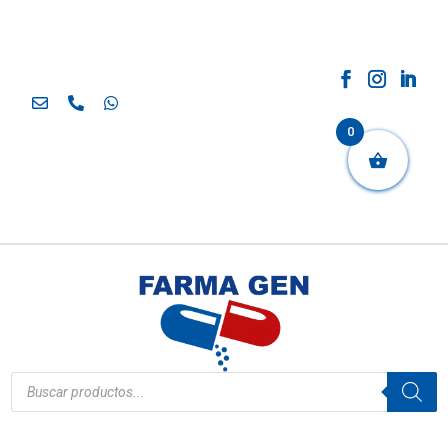
0
Búsqueda
de
productos