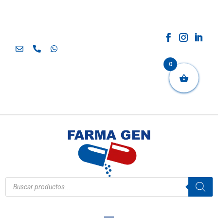
0
Búsqueda
de
productos