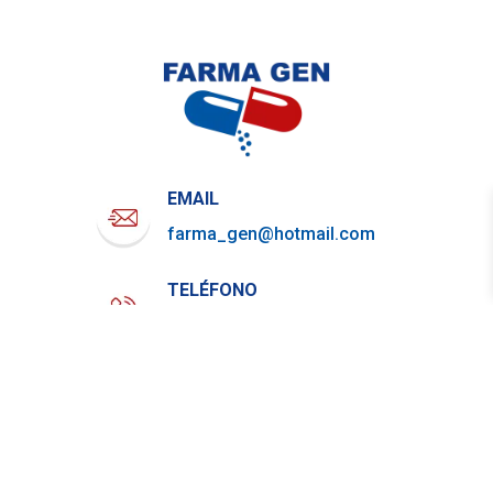
EMAIL
farma_gen@hotmail.com
TELÉFONO
722-919-4844
WHATSAPP
729-800-7879