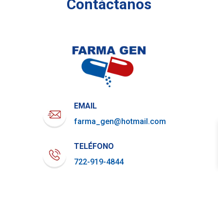
Contáctanos
EMAIL
farma_gen@hotmail.com
TELÉFONO
722-919-4844
WHATSAPP
729-800-7879