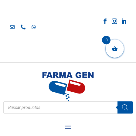
0
Búsqueda
de
productos