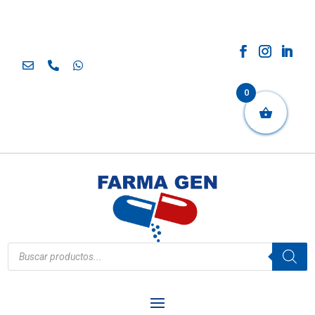
0
Búsqueda
de
productos