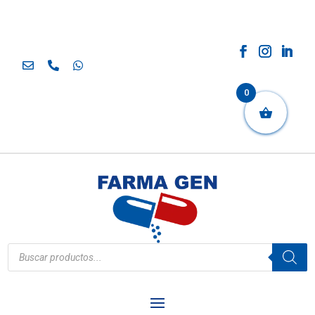
0
Búsqueda
de
productos