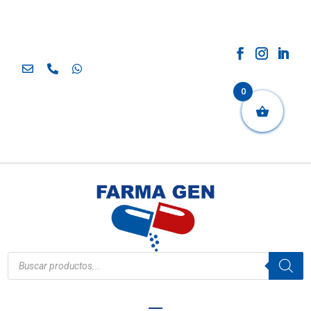
0
Búsqueda
de
productos