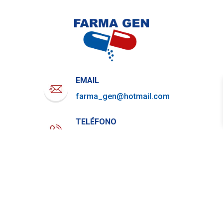
EMAIL
farma_gen@hotmail.com
TELÉFONO
722-919-4844
WHATSAPP
729-800-7879