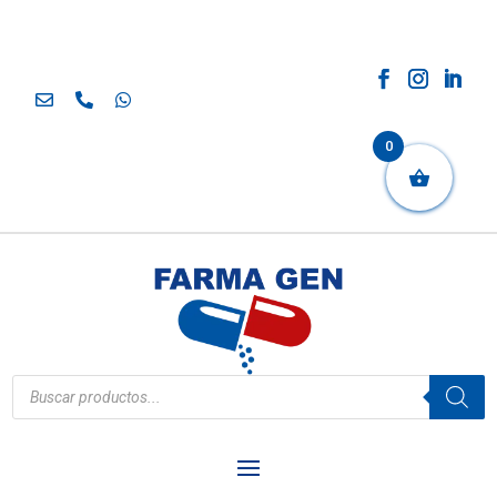
0
Búsqueda
de
productos