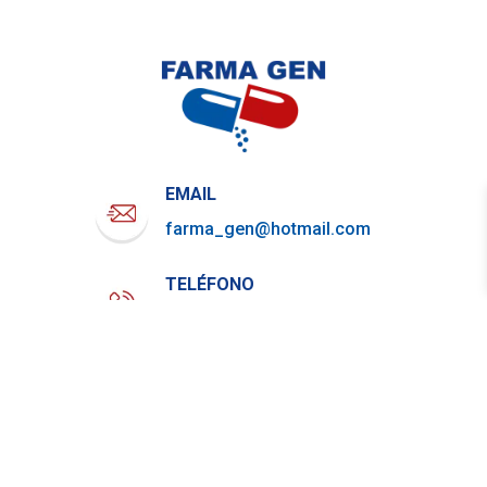
EMAIL
farma_gen@hotmail.com
TELÉFONO
722-919-4844
WHATSAPP
729-800-7879