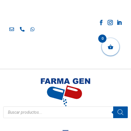
0
Búsqueda
de
productos