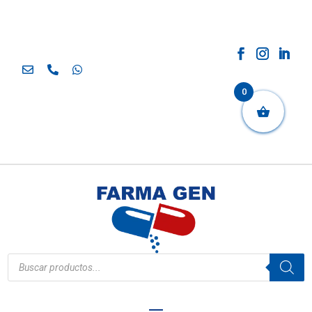
0
Búsqueda
de
productos