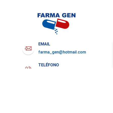
EMAIL
farma_gen@hotmail.com
TELÉFONO
722-919-4844
WHATSAPP
729-800-7879